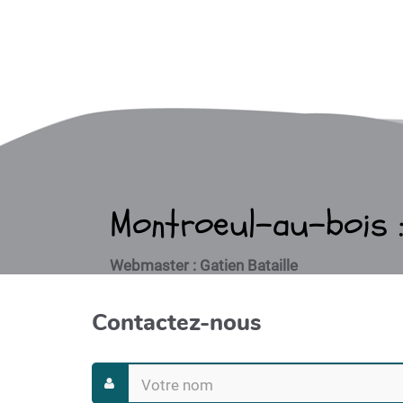
Montroeul-au-bois : 
Webmaster : Gatien Bataille
Contactez-nous