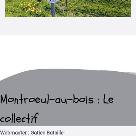
Montroeul-au-bois : Le
collectif
Webmaster : Gatien Bataille