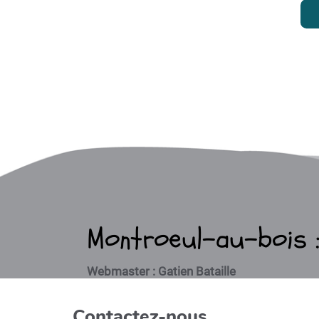
Montroeul-au-bois : 
Webmaster : Gatien Bataille
Contactez-nous