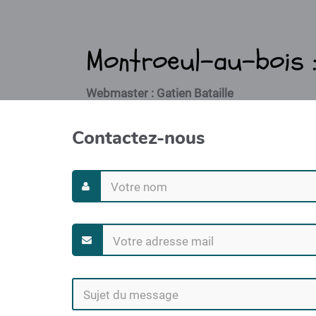
Montroeul-au-bois : 
Webmaster : Gatien Bataille
Contactez-nous