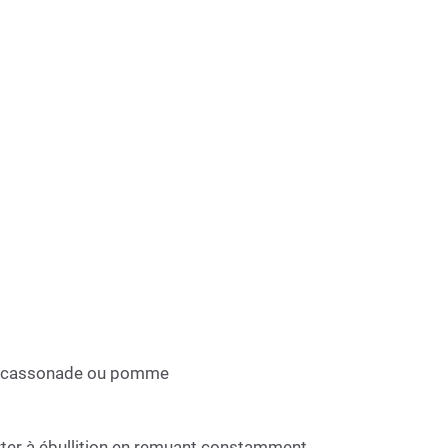
ure : cassonade ou pomme
porter à ébullition en remuant constamment