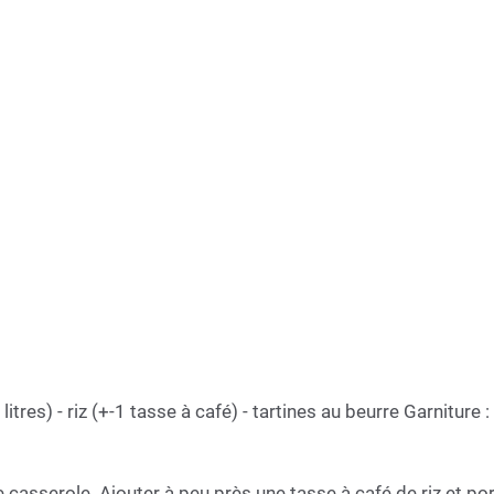
3 litres) - riz (+-1 tasse à café) - tartines au beurre Garnit
de casserole. Ajouter à peu près une tasse à café de riz et 